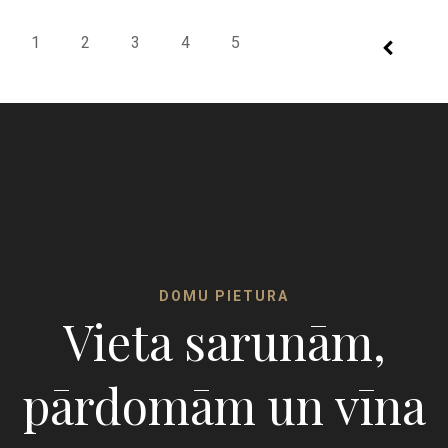
1
2
3
4
5
DOMU PIETURA
Vieta sarunām,
pārdomām un vīna