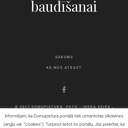
baudīšanai
SĀKUMS
KĀ MŪS ATRAST
© 2017 DOMUPIETURA. FOTO - INDRA VEIPA ,
DEVELOPMENT
ELVISS ROZNIEKS
Informējam, ka Domupietura portālā tiek izmantotas sīkdatnes
(angļu val. "cookies"). Turpinot lietot šo portālu, Jūs piekrītat, ka