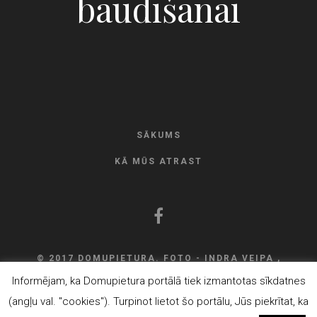
baudīšanai
SĀKUMS
KĀ MŪS ATRAST
© 2017 DOMUPIETURA. FOTO - INDRA VEIPA ,
DEVELOPMENT
ELVISS ROZNIEKS
Informējam, ka Domupietura portālā tiek izmantotas sīkdatnes
(angļu val. "cookies"). Turpinot lietot šo portālu, Jūs piekrītat, ka