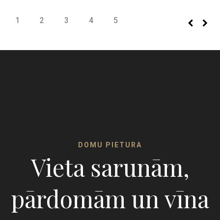
1
2
3
4
5
DOMU PIETURA
Vieta sarunām,
pārdomām un vīna