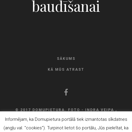
baudīšanai
SĀKUMS
KĀ MŪS ATRAST
© 2017 DOMUPIETURA. FOTO - INDRA VEIPA ,
DEVELOPMENT
ELVISS ROZNIEKS
Informējam, ka Domupietura portālā tiek izmantotas sīkdatnes
(angļu val. "cookies"). Turpinot lietot šo portālu, Jūs piekrītat, ka