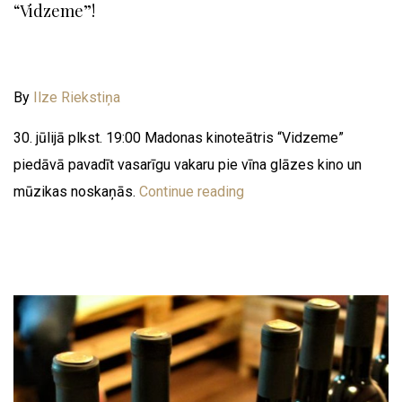
“Vidzeme”!
By
Ilze Riekstiņa
30. jūlijā plkst. 19:00 Madonas kinoteātris “Vidzeme”
piedāvā pavadīt vasarīgu vakaru pie vīna glāzes kino un
mūzikas noskaņās.
Continue reading