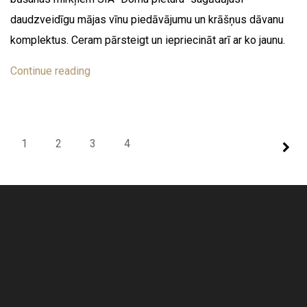
daudzveidīgu mājas vīnu piedāvājumu un krāšņus dāvanu
komplektus. Ceram pārsteigt un iepriecināt arī ar ko jaunu.
Continue reading
1
2
3
4