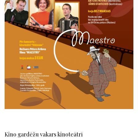
Kino gardēžu vakars kinoteātrī