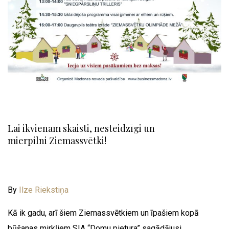
Lai ikvienam skaisti, nesteidzīgi un
mierpilni Ziemassvētki!
By
Ilze Riekstiņa
Kā ik gadu, arī šiem Ziemassvētkiem un īpašiem kopā
būšanas mirkļiem SIA “Domu pietura” sagādājusi