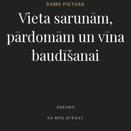
DOMU PIETURA
Vieta sarunām,
pārdomām un vīna
baudīšanai
SĀKUMS
KĀ MŪS ATRAST