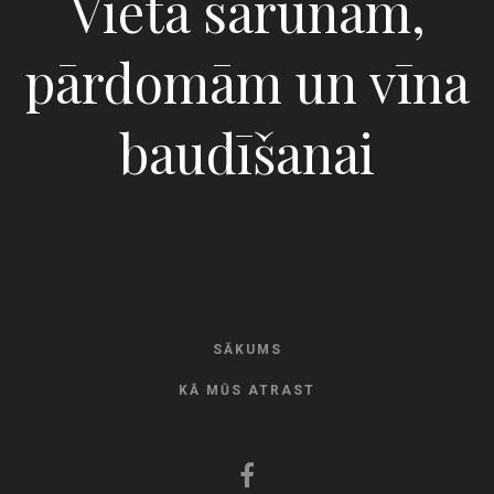
Vieta sarunām,
pārdomām un vīna
baudīšanai
SĀKUMS
KĀ MŪS ATRAST