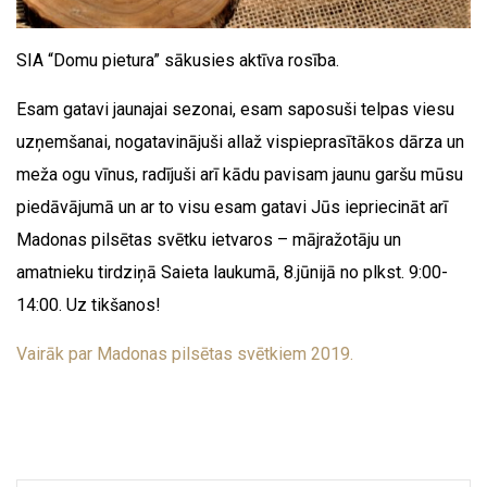
SIA “Domu pietura” sākusies aktīva rosība.
Esam gatavi jaunajai sezonai, esam saposuši telpas viesu
uzņemšanai, nogatavinājuši allaž vispieprasītākos dārza un
meža ogu vīnus, radījuši arī kādu pavisam jaunu garšu mūsu
piedāvājumā un ar to visu esam gatavi Jūs iepriecināt arī
Madonas pilsētas svētku ietvaros – mājražotāju un
amatnieku tirdziņā Saieta laukumā, 8.jūnijā no plkst. 9:00-
14:00. Uz tikšanos!
Vairāk par Madonas pilsētas svētkiem 2019.