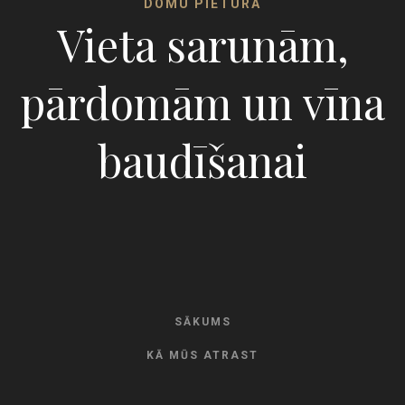
DOMU PIETURA
Vieta sarunām,
pārdomām un vīna
baudīšanai
SĀKUMS
KĀ MŪS ATRAST