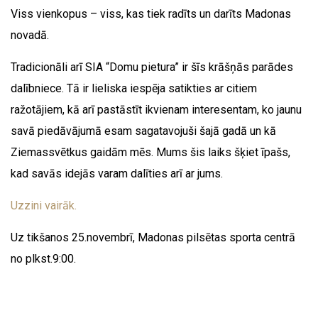
Viss vienkopus – viss, kas tiek radīts un darīts Madonas
novadā.
Tradicionāli arī SIA “Domu pietura” ir šīs krāšņās parādes
dalībniece. Tā ir lieliska iespēja satikties ar citiem
ražotājiem, kā arī pastāstīt ikvienam interesentam, ko jaunu
savā piedāvājumā esam sagatavojuši šajā gadā un kā
Ziemassvētkus gaidām mēs. Mums šis laiks šķiet īpašs,
kad savās idejās varam dalīties arī ar jums.
Uzzini vairāk.
Uz tikšanos 25.novembrī, Madonas pilsētas sporta centrā
no plkst.9:00.